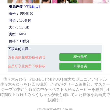
资源详情
[点我购买]
番号： PRNS-02
时长：156分钟
大小：1.7 GB
类型：MP4
价格：30积分
下载当前资源：
积分购买
该资源需花费30积分购买
会员可享受免费下载特权
升级会员
佐々木みゆう | PERFECT MIYUU | 偉大なジュニアアイドル
佐々木みゆうを17回も撮影したのがクリーム編集部。マスター
テープ50本約50時間の中からベスト＆秘蔵ムービーを厳選し4
時間以上収録！みゆうちゃんが最も輝いていた映像を高画質で
お届け！
该资源其他图片展示