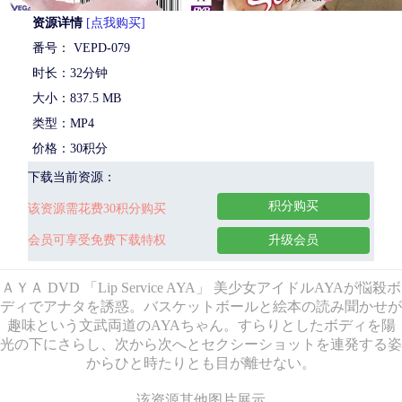
资源详情
[点我购买]
番号： VEPD-079
时长：32分钟
大小：837.5 MB
类型：MP4
价格：30积分
下载当前资源：
积分购买
该资源需花费30积分购买
会员可享受免费下载特权
升级会员
ＡＹＡ DVD 「Lip Service AYA」 美少女アイドルAYAが悩殺ボ
ディでアナタを誘惑。バスケットボールと絵本の読み聞かせが
趣味という文武両道のAYAちゃん。すらりとしたボディを陽
光の下にさらし、次から次へとセクシーショットを連発する姿
からひと時たりとも目が離せない。
该资源其他图片展示