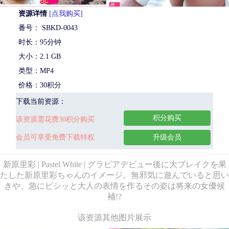
资源详情
[点我购买]
番号： SBKD-0043
时长：95分钟
大小：2.1 GB
类型：MP4
价格：30积分
下载当前资源：
积分购买
该资源需花费30积分购买
会员可享受免费下载特权
升级会员
新原里彩 | Pastel White | グラビアデビュー後に大ブレイクを果
たした新原里彩ちゃんのイメージ。無邪気に遊んでいると思い
きや、急にビシッと大人の表情を作るその姿は将来の女優候
補!?
该资源其他图片展示