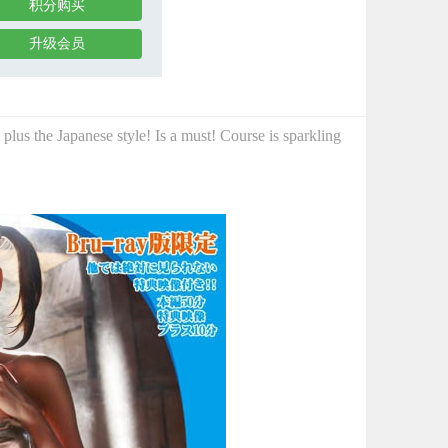
积分购买
升级会员
lus the Japanese style! Is a must! Course is sparkling